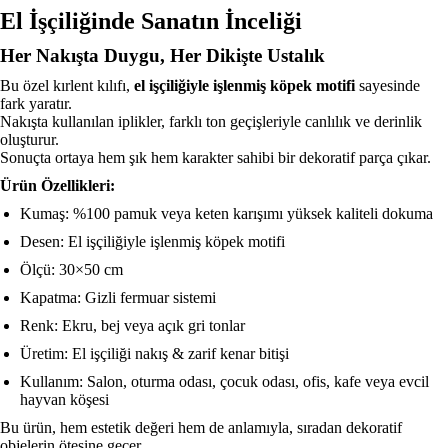
El İşçiliğinde Sanatın İnceliği
Her Nakışta Duygu, Her Dikişte Ustalık
Bu özel kırlent kılıfı,
el işçiliğiyle işlenmiş köpek motifi
sayesinde
fark yaratır.
Nakışta kullanılan iplikler, farklı ton geçişleriyle canlılık ve derinlik
oluşturur.
Sonuçta ortaya hem şık hem karakter sahibi bir dekoratif parça çıkar.
Ürün Özellikleri:
Kumaş: %100 pamuk veya keten karışımı yüksek kaliteli dokuma
Desen: El işçiliğiyle işlenmiş köpek motifi
Ölçü: 30×50 cm
Kapatma: Gizli fermuar sistemi
Renk: Ekru, bej veya açık gri tonlar
Üretim: El işçiliği nakış & zarif kenar bitişi
Kullanım: Salon, oturma odası, çocuk odası, ofis, kafe veya evcil
hayvan köşesi
Bu ürün, hem estetik değeri hem de anlamıyla, sıradan dekoratif
objelerin ötesine geçer.