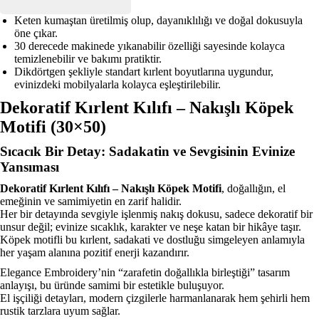
Nakışlı
Köpek
Keten kumaştan üretilmiş olup, dayanıklılığı ve doğal dokusuyla
Motifi
öne çıkar.
-
30 derecede makinede yıkanabilir özelliği sayesinde kolayca
30x50
temizlenebilir ve bakımı pratiktir.
adet
Dikdörtgen şekliyle standart kırlent boyutlarına uygundur,
evinizdeki mobilyalarla kolayca eşleştirilebilir.
Dekoratif Kırlent Kılıfı – Nakışlı Köpek
Motifi (30×50)
Sıcacık Bir Detay: Sadakatin ve Sevgisinin Evinize
Yansıması
Dekoratif Kırlent Kılıfı – Nakışlı Köpek Motifi
, doğallığın, el
emeğinin ve samimiyetin en zarif halidir.
Her bir detayında sevgiyle işlenmiş nakış dokusu, sadece dekoratif bir
unsur değil; evinize sıcaklık, karakter ve neşe katan bir hikâye taşır.
Köpek motifli bu kırlent, sadakati ve dostluğu simgeleyen anlamıyla
her yaşam alanına pozitif enerji kazandırır.
Elegance Embroidery’nin “zarafetin doğallıkla birleştiği” tasarım
anlayışı, bu üründe samimi bir estetikle buluşuyor.
El işçiliği detayları, modern çizgilerle harmanlanarak hem şehirli hem
rustik tarzlara uyum sağlar.