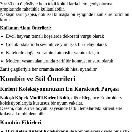
30×50 cm ölçüsüyle hem tekli koltuklarda hem geniş oturma
gruplarında rahatlıkla kullanılabilir.
Nakışın zarif yapısı, dokusal kumaşla birleştiğinde uzun süre formunu
korur.
Kullanım Alanı Önerileri:
Evcil hayvan temalı köşelerde dekoratif vurgu olarak
Çocuk odalarında sevimli ve yumuşak bir detay olarak
Kafelerde doğal ve samimi atmosfer yaratmak için
Modern yaşam alanlarında zarif bir kontrast unsuru olarak
Zarif çizgileriyle her ortamda sıcaklık hissi uyandırır.
Kombin ve Stil Önerileri
Kırlent Koleksiyonunuzun En Karakterli Parçası
Nakışlı Köpek Motifli Kırlent Kılıfı
, diğer Elegance Embroidery
koleksiyonlarıyla kusursuz bir uyum yakalar.
Deseni, dokusu ve boyutu sayesinde farklı temalardaki kırlentlerle
kolayca kombinlenebilir.
Kombin Fikirleri
Düz Keten Kırlent Koleksiyonu
ile kombinleyerek sade bir şıklık