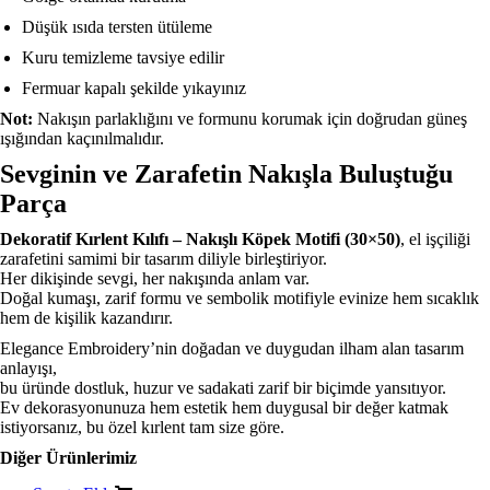
Düşük ısıda tersten ütüleme
Kuru temizleme tavsiye edilir
Fermuar kapalı şekilde yıkayınız
Not:
Nakışın parlaklığını ve formunu korumak için doğrudan güneş
ışığından kaçınılmalıdır.
Sevginin ve Zarafetin Nakışla Buluştuğu
Parça
Dekoratif Kırlent Kılıfı – Nakışlı Köpek Motifi (30×50)
, el işçiliği
zarafetini samimi bir tasarım diliyle birleştiriyor.
Her dikişinde sevgi, her nakışında anlam var.
Doğal kumaşı, zarif formu ve sembolik motifiyle evinize hem sıcaklık
hem de kişilik kazandırır.
Elegance Embroidery’nin doğadan ve duygudan ilham alan tasarım
anlayışı,
bu üründe dostluk, huzur ve sadakati zarif bir biçimde yansıtıyor.
Ev dekorasyonunuza hem estetik hem duygusal bir değer katmak
istiyorsanız, bu özel kırlent tam size göre.
Diğer Ürünlerimiz