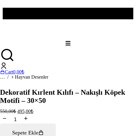
Cart
0,00
₺
You are here:
Hayvan Desenler
Dekoratif Kırlent Kılıfı – Nakışlı Köpek
Motifi – 30×50
550,00
₺
495,00
₺
Dekoratif
Kırlent
Kılıfı
Sepete Ekle
–