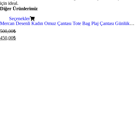
için ideal.
Diğer Ürünlerimiz
Seçenekler
Mercan Desenli Kadın Omuz Çantası Tote Bag Plaj Çantası Günlük Kullanım Kumaş Çanta - 55x45 cm
500,00
₺
450,00
₺