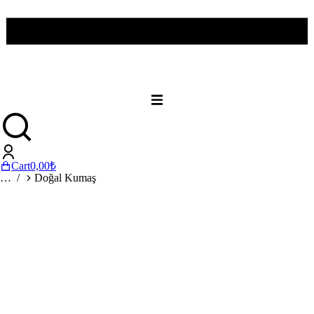
Cart
0,00
₺
You are here:
Doğal Kumaş