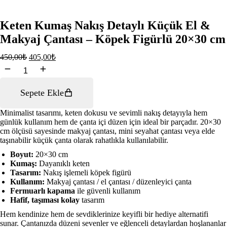
Keten Kumaş Nakış Detaylı Küçük El &
Makyaj Çantası – Köpek Figürlü 20×30 cm
450,00
₺
405,00
₺
Keten
Kumaş
Nakış
Sepete Ekle
Detaylı
Küçük
El
Minimalist tasarımı, keten dokusu ve sevimli nakış detayıyla hem
&
günlük kullanım hem de çanta içi düzen için ideal bir parçadır. 20×30
Makyaj
cm ölçüsü sayesinde makyaj çantası, mini seyahat çantası veya elde
Çantası
taşınabilir küçük çanta olarak rahatlıkla kullanılabilir.
–
Boyut:
20×30 cm
Köpek
Kumaş:
Dayanıklı keten
Figürlü
Tasarım:
Nakış işlemeli köpek figürü
20x30
Kullanım:
Makyaj çantası / el çantası / düzenleyici çanta
cm
Fermuarlı kapama
ile güvenli kullanım
adet
Hafif, taşıması kolay
tasarım
Hem kendinize hem de sevdiklerinize keyifli bir hediye alternatifi
sunar. Çantanızda düzeni sevenler ve eğlenceli detaylardan hoşlananlar