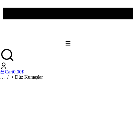
Cart
0,00
₺
You are here:
Düz Kumaşlar