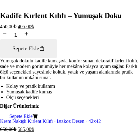
Kadife Kırlent Kılıfı – Yumuşak Doku
450,00
₺
405,00
₺
Kadife
Kırlent
Kılıfı
Sepete Ekle
–
Yumuşak
Doku
Yumuşak dokulu kadife kumaşıyla konfor sunan dekoratif kırlent kılıfı,
adet
sade ve modern görünümüyle her mekâna kolayca uyum sağlar. Farklı
ölçü seçenekleri sayesinde koltuk, yatak ve yaşam alanlarında pratik
bir kullanım imkânı sunar.
Kolay ve pratik kullanım
Yumuşak kadife kumaş
Ölçü seçenekleri
Diğer Ürünlerimiz
Sepete Ekle
Krem Nakışlı Kırlent Kılıfı - Istakoz Desen - 42x42
650,00
₺
585,00
₺