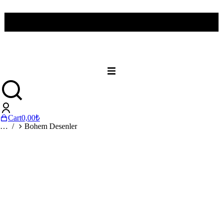
Cart
0,00
₺
You are here:
Bohem Desenler