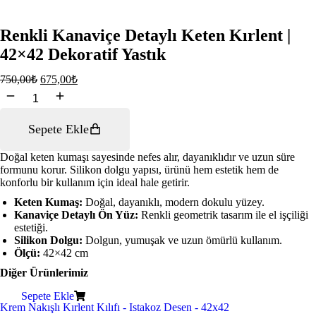
Renkli Kanaviçe Detaylı Keten Kırlent |
42×42 Dekoratif Yastık
750,00
₺
675,00
₺
Renkli
Kanaviçe
Detaylı
Sepete Ekle
Keten
Kırlent
|
Doğal keten kumaşı sayesinde nefes alır, dayanıklıdır ve uzun süre
42x42
formunu korur. Silikon dolgu yapısı, ürünü hem estetik hem de
Dekoratif
konforlu bir kullanım için ideal hale getirir.
Yastık
Keten Kumaş:
Doğal, dayanıklı, modern dokulu yüzey.
adet
Kanaviçe Detaylı Ön Yüz:
Renkli geometrik tasarım ile el işçiliği
estetiği.
Silikon Dolgu:
Dolgun, yumuşak ve uzun ömürlü kullanım.
Ölçü:
42×42 cm
Diğer Ürünlerimiz
Sepete Ekle
Krem Nakışlı Kırlent Kılıfı - Istakoz Desen - 42x42