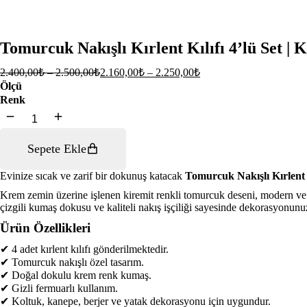
Tomurcuk Nakışlı Kırlent Kılıfı 4’lü Set | 
Fiyat
Fiyat
2.400,00
₺
–
2.500,00
₺
2.160,00
₺
–
2.250,00
₺
aralığı:
aralığı:
Ölçü
2.400,00₺
2.160,00₺
Renk
-
-
Tomurcuk
2.500,00₺
2.250,00₺
Nakışlı
Kırlent
Sepete Ekle
Kılıfı
4'lü
Set
Evinize sıcak ve zarif bir dokunuş katacak
Tomurcuk Nakışlı Kırlent K
|
Krem zemin üzerine işlenen kiremit renkli tomurcuk deseni, modern ve r
Keten
çizgili kumaş dokusu ve kaliteli nakış işçiliği sayesinde dekorasyonunu
Bohem
Dekoratif
Ürün Özellikleri
Koltuk
Yastık
✔ 4 adet kırlent kılıfı gönderilmektedir.
Kılıfı
✔ Tomurcuk nakışlı özel tasarım.
adet
✔ Doğal dokulu krem renk kumaş.
✔ Gizli fermuarlı kullanım.
✔ Koltuk, kanepe, berjer ve yatak dekorasyonu için uygundur.