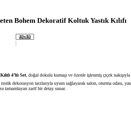
Keten Bohem Dekoratif Koltuk Yastık Kılıfı
30x50
42x42
ılıfı 4’lü Set
, doğal dokulu kumaşı ve özenle işlenmiş çiçek nakışıyla 
ustik dekorasyon tarzlarıyla uyum sağlayarak salon, oturma odası, yata
zu tamamlayan zarif bir detay sunar.