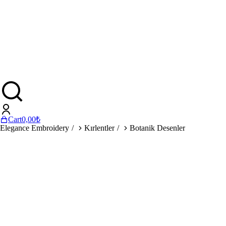
Cart
0,00
₺
You are here:
Elegance Embroidery
Kırlentler
Botanik Desenler